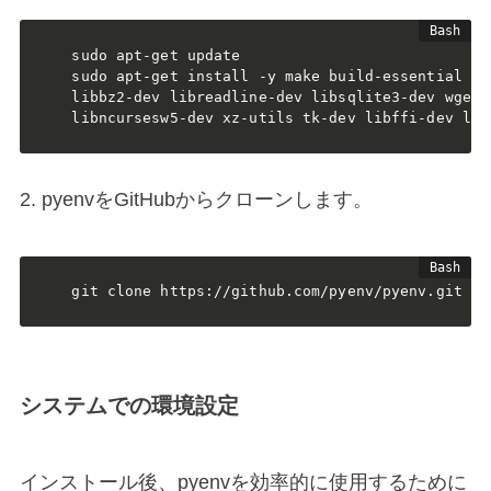
sudo apt-get update

sudo apt-get install -y make build-essential li
libbz2-dev libreadline-dev libsqlite3-dev wget 
libncursesw5-dev xz-utils tk-dev libffi-dev lib
2. pyenvをGitHubからクローンします。
git clone https://github.com/pyenv/pyenv.git ~/
システムでの環境設定
インストール後、pyenvを効率的に使用するために