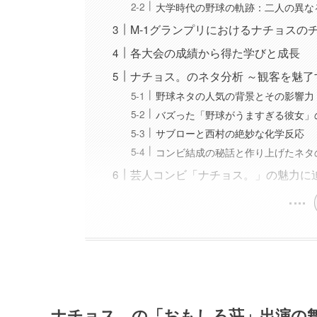
大学時代の野球の軌跡：二人の異な
M-1グランプリにおけるナチョスの
各大会の成績から得た学びと成長
ナチョス。のネタ分析 ～観客を魅了
野球ネタの人気の背景とその影響力
バズった「野球がうますぎる彼女」
サブローと西村の絶妙な化学反応
コンビ結成の秘話と作り上げたネタ
芸人コンビ「ナチョス。」の魅力に
ナチョス。の「おもしろ荘」出演の