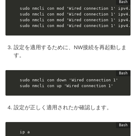
sudo nmcli con mod 'Wired connection 1' ipv4.ad
sudo nmcli con mod 'Wired connection 1' ipv4.ga
sudo nmcli con mod 'Wired connection 1' ipv4.dn
sudo nmcli con mod 'Wired connection 1' ipv4.me
設定を適用するために、NW接続を再起動しま
す。
sudo nmcli con down 'Wired connection 1'

sudo nmcli con up 'Wired connection 1'
設定が正しく適用されたか確認します。
ip a