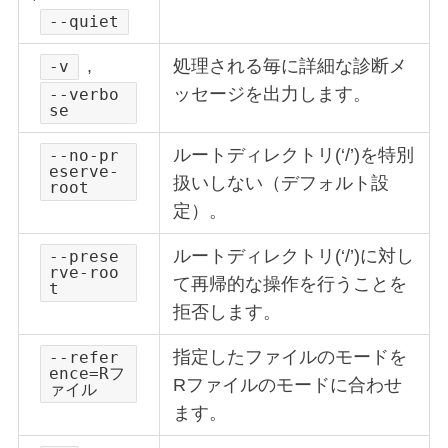
--quiet
,
処理される毎に詳細な診断メ
-v
ッセージを出力します。
--verbo
se
ルートディレクトリ(‘/’)を特別
--no-pr
eserve-
扱いしない（デフォルト設
root
定）。
ルートディレクトリ(‘/’)に対し
--prese
rve-roo
て再帰的な操作を行うことを
t
拒否します。
指定したファイルのモードを
--refer
ence=Rフ
Rファイルのモードに合わせ
ァイル
ます。